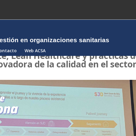
estión en organizaciones sanitarias
ontacto
Web ACSA
te, Lean Healthcare y prácticas 
ovadora de la calidad en el secto