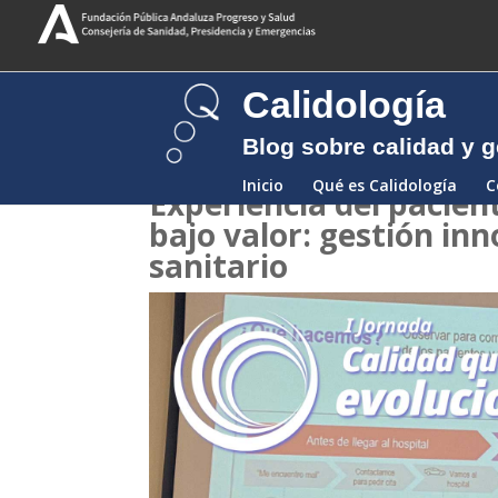
Calidología
Blog sobre calidad y g
Inicio
Qué es Calidología
C
Experiencia del pacien
bajo valor: gestión inn
sanitario