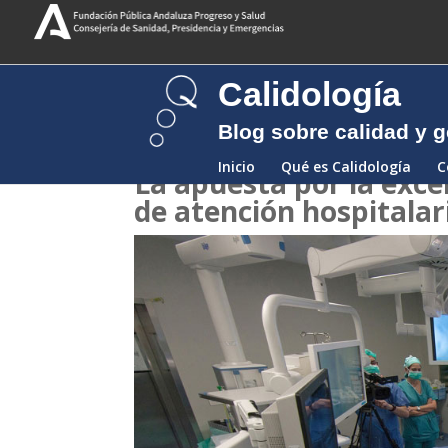
Calidología
Blog sobre calidad y g
Inicio
Qué es Calidología
C
La apuesta por la exce
de atención hospitalari