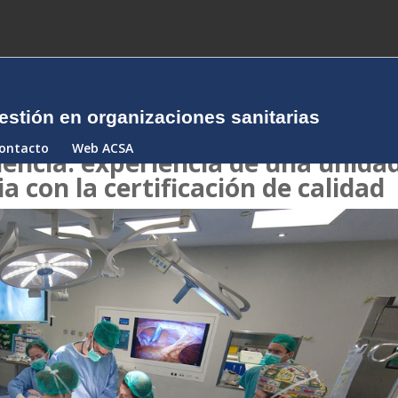
estión en organizaciones sanitarias
ontacto
Web ACSA
lencia: experiencia de una unida
a con la certificación de calidad